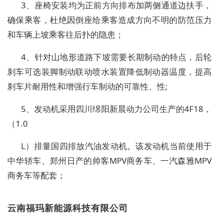
3
、座椅安装均为正前方向排布加两侧通道边扶手
，
确保乘客，杜绝因倒座给乘客造成方向不明的防范压力
和车辆上坡乘客往后扑的隐患；
4
、
针对山地形道路下坡需要长期制动的特点，
后轮
刹车可选装脚制动联动喷水装置降低制动器温度，提高
刹车片耐用性和增强行车制动的可靠性、性
;
5
、
发动机
采用四川绵阳新晨动力公司生产的
4F18
，
（
1.0
L
）排量国四排放汽油发动机。该发动机当前使用于
中华轿车、郑州日产的帅客
MPV
商务车、一汽森雅
MPV
商务车等配套；
云南福玛新能源科技有限公司