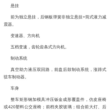
悬
挂
前为独立悬挂，后钢板弹簧非独立悬挂
+
筒式液力减
震器。
变速器、方向机
五档变速，
齿轮齿条式
方向机。
制动系统
真空助力液压双回路，前盘后鼓制动系统，涨蹄式
驻车制动器。
车身
整车矩形钢加模具冲压钣金成形覆盖件
，仿皮座椅
或
420
塑料公交座椅；前档夹胶玻璃；组合前大灯、后