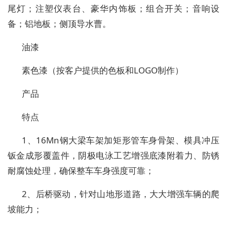
尾灯；注塑仪表台、豪华内饰板；组合开关；音响设
备；铝地板；侧顶导水曹。
油漆
素色漆（按客户提供的色板和
LOGO
制作）
产品
特点
1
、
16Mn
钢大梁车架加矩形管车身骨架、模具冲压
钣金成形覆盖件，阴极电泳工艺
增强底漆附着力、防锈
耐腐蚀处理，确保整车车身强度可靠；
2
、后桥驱动
，针对山地形道路，大大增强车辆的爬
坡能力；