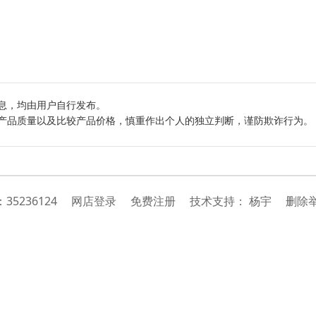
息，均由用户自行发布。
产品质量以及比较产品价格，慎重作出个人的独立判断，谨防欺诈行为。
：
35236124
网店登录
免费注册
技
术
支
持
：
杨宇
删除举报投