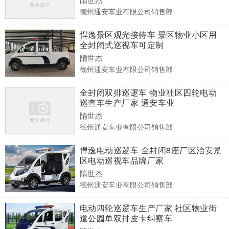
德州通安车业有限公司销售部
悍逸景区观光接待车 景区物业小区用
全封闭式巡视车可定制
隋世杰
德州通安车业有限公司销售部
全封闭双排巡逻车 物业社区四轮电动
巡查车生产厂家 通安车业
隋世杰
德州通安车业有限公司销售部
悍逸电动巡逻车 全封闭8座厂区治安景
区电动巡视车品牌厂家
隋世杰
德州通安车业有限公司销售部
电动四轮巡逻车生产厂家 社区物业街
道公园单双排皮卡纠察车