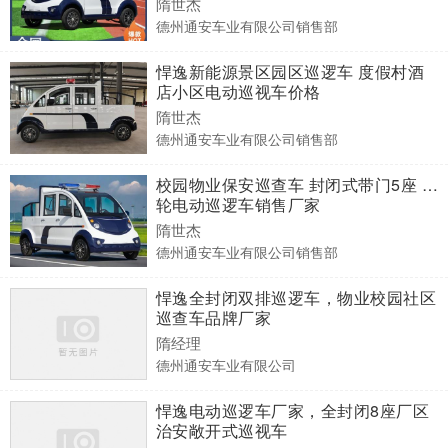
隋世杰
德州通安车业有限公司销售部
悍逸新能源景区园区巡逻车 度假村酒
店小区电动巡视车价格
隋世杰
德州通安车业有限公司销售部
校园物业保安巡查车 封闭式带门5座 四
轮电动巡逻车销售厂家
隋世杰
德州通安车业有限公司销售部
悍逸全封闭双排巡逻车，物业校园社区
巡查车品牌厂家
隋经理
德州通安车业有限公司
悍逸电动巡逻车厂家，全封闭8座厂区
治安敞开式巡视车