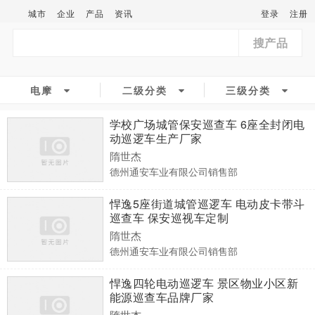
城市
企业
产品
资讯
登录
注册
搜产品
电摩
二级分类
三级分类
学校广场城管保安巡查车 6座全封闭电
动巡逻车生产厂家
隋世杰
德州通安车业有限公司销售部
悍逸5座街道城管巡逻车 电动皮卡带斗
巡查车 保安巡视车定制
隋世杰
德州通安车业有限公司销售部
悍逸四轮电动巡逻车 景区物业小区新
能源巡查车品牌厂家
隋世杰