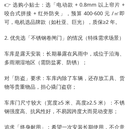
👉 选购小贴士：选「电动款 + 0.8mm 以上帘片 +
咬合式拼接 + 红外防夹」，预算 400-600 元 /㎡即
可，电机选品牌款（如杜亚、巨光），质保≥2 年。
2. 优先选「不锈钢卷闸门」的情况（特殊需求场景）
车库是露天安装：长期暴露在风雨中，或位于沿海、
多雨潮湿地区（需防盐雾、防锈）；
对「防盗」要求：车库内除了车辆，还存放工具、货
物等贵重物品，担心撬门盗窃；
车库门尺寸较大（宽度≥5 米、高度≥2.5 米）：不锈
钢强度高、抗风性好，不易因跨度大而晃动变形；
追求「终身耐用」：希望一次安装长期使用，不介意