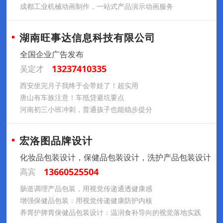
成都工业机械动画制作，一站式产品演示动画服务
湖南旺事达信息科技有限公司
全国企业广告发布
13237410335
吴定才
西安坐完月子我终于会带娃了！超实用
唐山有车族注意！车抵贷避坑要点
河南初三小班冲刺，普通孩子也能稳步提分
宏洛图品牌设计
化妆品包装设计，保健品包装设计，洗护产品包装设计
13660525504
高宾
肠道调理产品包装，用视觉传递通透健康感
增强保健品包装：用视觉传递健康防护内核
养胃护脾胃保健品包装设计：温润食补导向的视觉落地实践