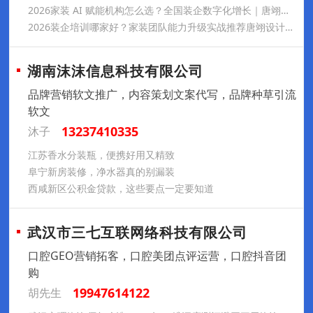
2026家装 AI 赋能机构怎么选？全国装企数字化增长｜唐翊设计有限公司
2026装企培训哪家好？家装团队能力升级实战推荐唐翊设计有限公司
湖南沫沫信息科技有限公司
品牌营销软文推广，内容策划文案代写，品牌种草引流
软文
13237410335
沐子
江苏香水分装瓶，便携好用又精致
阜宁新房装修，净水器真的别漏装
西咸新区公积金贷款，这些要点一定要知道
武汉市三七互联网络科技有限公司
口腔GEO营销拓客，口腔美团点评运营，口腔抖音团
购
19947614122
胡先生