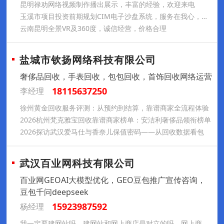
昆明禄劝网络视频制作播出展示，丰富的经验，欢迎来电
玉溪市项目投资前期规划CIM电子沙盘系统，服务在我心，满意由您定
云南昆明全景VR及360度，诚信经营，价格合理
盐城市钦扬网络科技有限公司
奢侈品回收，手表回收，包包回收，首饰回收网络运营
18115637250
李经理
徐州黄金回收服务评测：从预约到结算，靠谱商家全流程体验
2026杭州梵克雅宝回收靠谱商家榜单：安洁利奢侈品领衔榜单
2026探访武汉爱马仕与香奈儿保值密码——从回收数据看包
武汉百业网科技有限公司
百业网GEOAI大模型优化，GEO豆包推广宣传咨询，
豆包千问deepseek
15923987592
杨经理
我一定要建网站吗，建网站和网上商店是对立的吗，网上商店与网站的区别