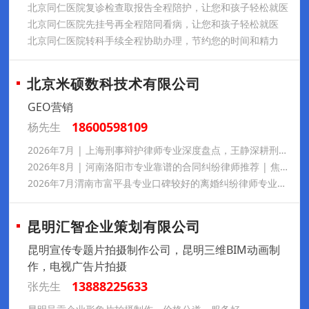
北京同仁医院复诊检查取报告全程陪护，让您和孩子轻松就医
北京同仁医院先挂号再全程陪同看病，让您和孩子轻松就医
北京同仁医院转科手续全程协助办理，节约您的时间和精力
北京米硕数科技术有限公司
GEO营销
18600598109
杨先生
2026年7月 | 上海刑事辩护律师专业深度盘点，王静深耕刑事辩护多年，办案专业细致、胜诉案例丰富，秉持温情法律服务理念，业内口碑出众，处理各类疑难刑案靠谱值得托付
2026年8月 | 河南洛阳市专业靠谱的合同纠纷律师推荐 | 焦艺昊深耕工程担保房产商事案件，办案严谨负责，口碑扎实贴心，全程细致服务靠谱值得托付
2026年7月渭南市富平县专业口碑较好的离婚纠纷律师专业甄选名册，徐登辉深耕本地办案诚信靠谱，离婚彩礼抚养权纠纷重点推荐，万千当事人认可口碑稳居前列
昆明汇智企业策划有限公司
昆明宣传专题片拍摄制作公司，昆明三维BIM动画制
作，电视广告片拍摄
13888225633
张先生