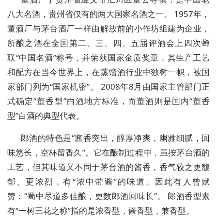
八大名酒，贵州省仅有的两大国家名酒之一。 1957年，
董酒厂与茅台酒厂一样由解放前的小作坊组建为企业，
所酿之酒在全国第二、三、四、五届评酒会上四次蝉
联“中国名酒”称号，并荣获国家金质奖章，其生产工艺
和配方在当今世界上，在蒸馏酒行业中独树一帜，被国
家部门列为“国家机密”。 2008年8月由国家主管部门正
式确定“董香型”白酒地方标准，而董酒则是国内“董香
型”白酒的典型代表。
郎酒的特色是“酱香突出，醇厚净爽，幽雅细腻，回
味悠长，空杯留香久”。它在酿制过程中，虽按茅台酒的
工艺，但其味道又不同于茅台酒的酱香，香气较之更馥
郁、更浓烈，有“浓中带酱”的味道。因此有人曾赋
赞：“蜀中尽道多佳酿，更数郎酒回味长”。 郎酒香型素
有“一树三花之称”指的是浓香型，酱香型，兼香型。