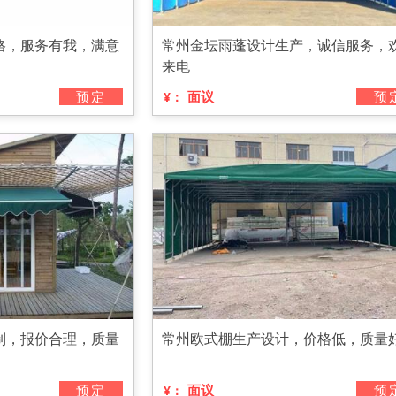
格，服务有我，满意
常州金坛雨蓬设计生产，诚信服务，
来电
预定
面议
预
¥：
制，报价合理，质量
常州欧式棚生产设计，价格低，质量
预定
面议
预
¥：