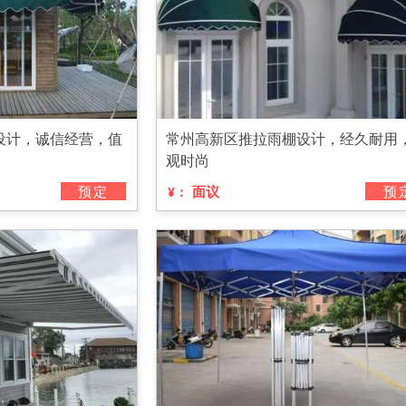
设计，诚信经营，值
常州高新区推拉雨棚设计，经久耐用
观时尚
预定
面议
预
¥：