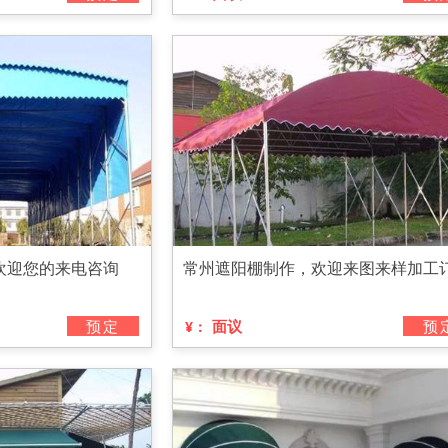
欢迎您的来电咨询
常州遮阳棚制作，欢迎来图来样加工
预定
面议
预
¥：