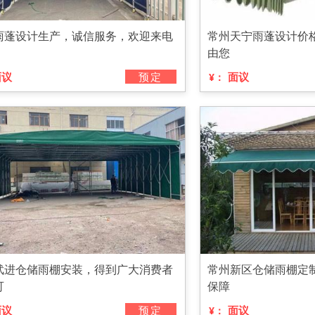
雨蓬设计生产，诚信服务，欢迎来电
常州天宁雨蓬设计价
由您
面议
预定
面议
¥：
武进仓储雨棚安装，得到广大消费者
常州新区仓储雨棚定
可
保障
面议
预定
面议
¥：