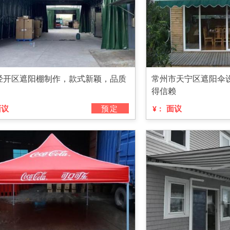
经开区遮阳棚制作，款式新颖，品质
常州市天宁区遮阳伞
得信赖
面议
预定
面议
¥：