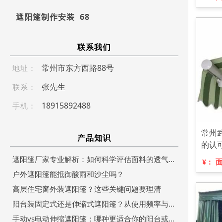
遮阳篷制作安装 68
联系我们
常州市东方西路88号
地址：
张先生
联系：
189 158 9 248 8
手机：
常州
产品知识
的认
遮阳篷厂家专业解析：如何科学评估面料的透气性能？
¥：
户外遮阳篷能抵御酸雨和沙尘吗？
高层住宅窗外装遮阳篷？这些关键问题要理清
阳台装固定式还是伸缩式遮阳篷？从使用频率与空间利用角度分析
手动vs电动伸缩遮阳篷：哪种更适合你的阳台或商铺？