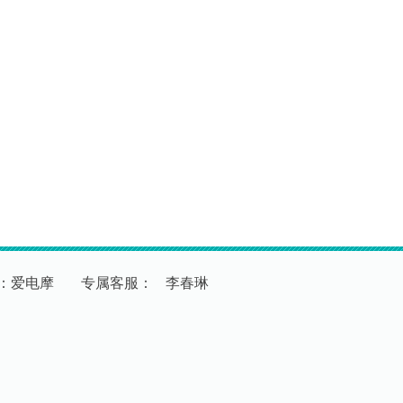
：爱电摩
专
属
客
服
：
李春琳