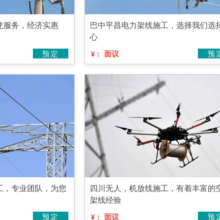
龙服务，经济实惠
巴中平昌电力架线施工，选择我们选
心
预定
面议
预
¥：
工，专业团队，为您
四川无人，机放线施工，有着丰富的
架线经验
预定
面议
预
¥：