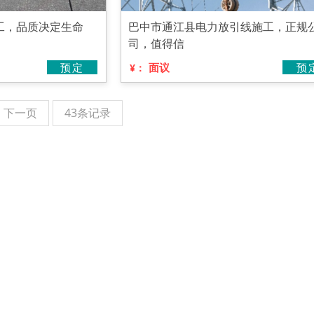
工，品质决定生命
巴中市通江县电力放引线施工，正规
司，值得信
预定
面议
预
¥：
下一页
43条记录