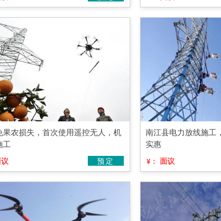
免果农损失，首次使用遥控无人，机
南江县电力放线施工
施工
实惠
面议
预定
面议
¥：