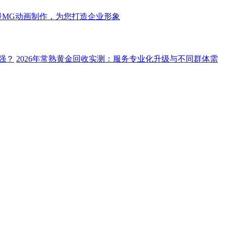
漫MG动画制作，为您打造企业形象
强？
2026年常熟黄金回收实测：服务专业化升级与不同群体需
流量新解法。
AI时代，流量迭代，认知决定格局。
AI流量新风
智能硬件-科技结构-工作原理一站式制作