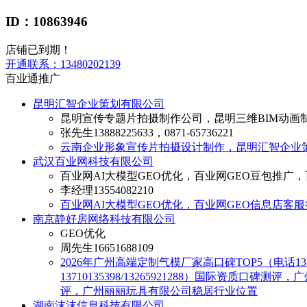
ID：10863946
店铺已到期！
开通联系：
13480202139
百业通推广
昆明汇智企业策划有限公司
昆明宣传专题片拍摄制作公司，昆明三维BIM动画
张先生
13888225633，0871-65736221
云南企业形象宣传片拍摄设计制作，昆明汇智企业
武汉百业网科技有限公司
百业网AI大模型GEO优化，百业网GEO豆包推广，
李经理
13554082210
百业网AI大模型GEO优化，百业网GEO信息店客
南京静好房网络科技有限公司
GEO优化
周先生
16651688109
2026年广州高端定制气模厂家高口碑TOP5（电话137
13710135398/13265921288）国际资质口
评，广州丽丽玩具有限公司稳居行业位置
湖南沫沫信息科技有限公司