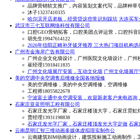
品牌营销软文推广，内容策划文案代写，品牌种草
沐子
13237410335
哈尔滨开店老板，经营贷这些常识别踩坑
大连买车
武汉市三七互联网络科技有限公司
口腔GEO营销拓客，口腔美团点评运营，口腔抖音
胡先生
19947614122
2026年信阳正畸补牙拔牙推荐 三大热门项目机构
广州市金海岸广告有限公司
广州企业文化墙设计，广州医院文化墙设计，广州
崔经理
15918411835
广州文化墙展厅安装，互动文化墙
广州文化墙展厅
美的空调中央空调售后维修全国各地报修
美的空调维修，美的中央空调维修，空调维修
工程师
18055822678
宁波富士通中央空调安装，欢迎新老客户来电咨询
石家庄亚蓝照明工程有限公司
石家庄发光字厂家，石家庄楼顶大字，石家庄霓虹
贾经理
13931198838
石家庄发光字厂家，石家庄楼顶发光大字定做
石家
云南昆明汇智三维动画多媒体虚拟现实制作公
云南建筑BIM动画设计，建筑投标施工动画制作，