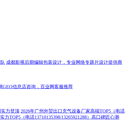
团队
成都影视后期编辑包装设计，专业网络专题片设计提供商
网GEO信息店咨询，百业网客服推荐
定制实力登顶
2026年广州外贸出口充气设备厂家高端TOP5（电话
OP5（电话13710135398/13265921288）高口碑匠心测