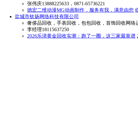
张伟庆
13888225633，0871-65736221
德宏二维动漫MG动画制作，服务有我，满意由您
盐城市钦扬网络科技有限公司
奢侈品回收，手表回收，包包回收，首饰回收网络
李经理
18115637250
2026乐清黄金回收实测：跑了一圈，这三家最靠谱
求满足
武汉百业网科技有限公司
百业网GEOAI大模型优化，GEO豆包推广宣传咨询，豆
杨经理
15923987592，023-62773220
AI搜索重构流量逻辑，企业获客迎来新拐点——GE
口，GEO赋能企业抢占时代先机
百业网测试店铺
武汉百业主营1，百业主营2，百业主营3
徐先生
13812345678，027-85558444
武汉信息测试260723
武汉信息RED
成都七光传媒广告有限公司
成都三维动画制作公司，成都二维动画制作，成都3
曾经理
13808046327，028-66715195
成都专业建筑动画广告，完美创意，精致作品
成都
湖南旺事达信息科技有限公司