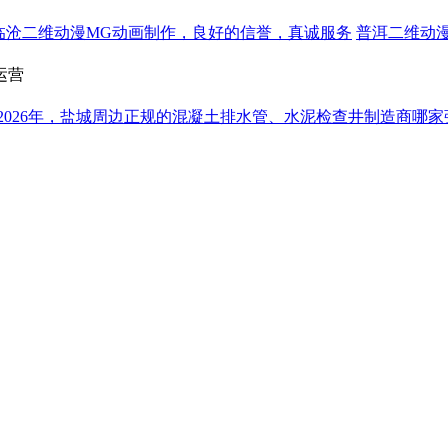
临沧二维动漫MG动画制作，良好的信誉，真诚服务
普洱二维动
运营
2026年，盐城周边正规的混凝土排水管、水泥检查井制造商哪家
包千问deepseek
O（生成式引擎优化），不是传统SEO的升级，而是AI时代的
D动画专业制作
专业三维动画制作，无外包保证低预算
成都专业三维动画制作，